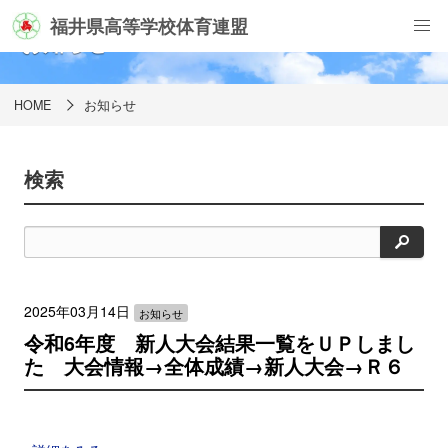
福井県高等学校体育連盟
お知らせ
HOME
お知らせ
検索
検
索
2025年03月14日
お知らせ
令和6年度 新人大会結果一覧をＵＰしまし
た 大会情報→全体成績→新人大会→Ｒ６