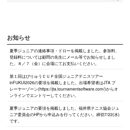
a
w
c
i
e
b
t
o
t
o
e
k
で
r
お知らせ
シ
で
ェ
ア
シ
夏季ジュニアの連絡事項・ドローを掲載しました。参加料、
す
ェ
る
登録料については顧問の先生にメール等でお知らせしまし
ア
た。８／７（金）に会場にてお支払いください。
す
る
第１回はぴりゅうＣＵＰ全国ジュニアテニスツアー
inFUKUI2026の要項を掲載しました。出場希望者はJTA プ
レーヤーゾーン(https://jta.tournamentsoftware.com/)からオ
ンラインでエントリーしてください。
夏季ジュニアの要項を掲載しました。福井県テニス協会ジュ
ニア委員会のHPから申込みを行ってください。締切7/22(水)
です。